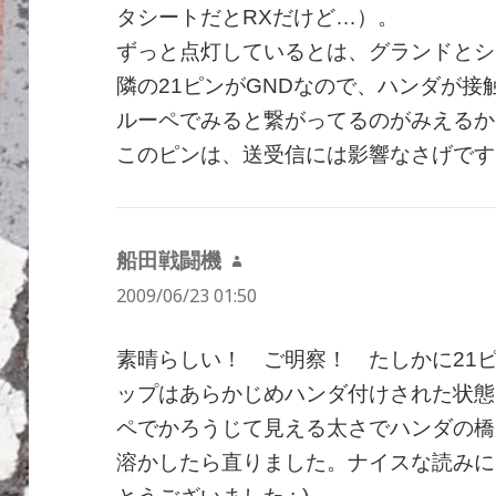
タシートだとRXだけど…）。
ずっと点灯しているとは、グランドとシ
隣の21ピンがGNDなので、ハンダが接
ルーペでみると繋がってるのがみえるか
このピンは、送受信には影響なさげです
船田戦闘機
よ
2009/06/23 01:50
り:
素晴らしい！ ご明察！ たしかに21
ップはあらかじめハンダ付けされた状態
ペでかろうじて見える太さでハンダの橋
溶かしたら直りました。ナイスな読みに