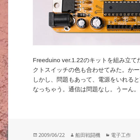
Freeduino ver.1.22のキットを
クトスイッチの色も合わせてみた。かー
しかし、問題もあって、電源をいれるとT
なっちゃう。通信は問題なし。うーん。
投
作
カ
2009/06/22
船田戦闘機
電子工作