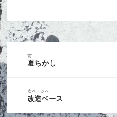
投
稿
前
夏ちかし
ナ
前
ビ
の
ゲ
投
ー
稿:
次ページへ
シ
改造ベース
次
ョ
の
ン
投