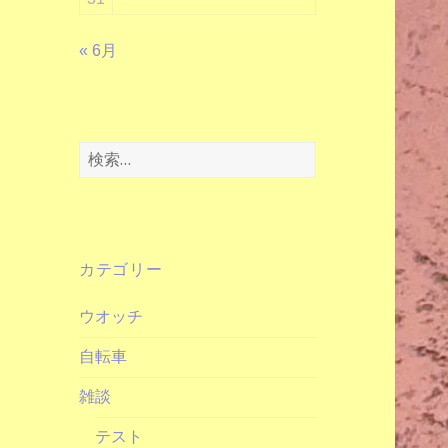
« 6月
検
索:
カテゴリー
ウオッチ
自転車
雑談
テスト