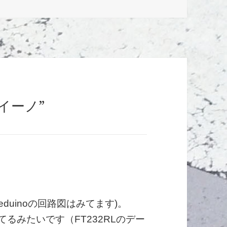
ゥイーノ”
duinoの回路図はみてます)。
ってるみたいです（FT232RLのデー