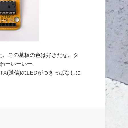
組み立てた。この基板の色は好きだな。タ
わーいーいー。
X(送信)のLEDがつきっぱなしに