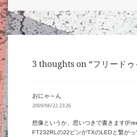
稿
成
テ
日:
者
ゴ
リ
ー
3 thoughts on “フリード
おにゃ～ん
よ
2009/06/22 23:26
り:
想像というか、思いつきで書きます(Free
FT232RLの22ピンがTXのLEDと繋が