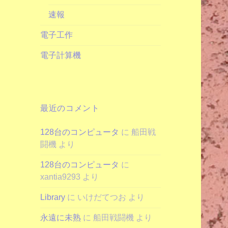
速報
電子工作
電子計算機
最近のコメント
128台のコンピュータ
に
船田戦
闘機
より
128台のコンピュータ
に
xantia9293
より
Library
に
いけだてつお
より
永遠に未熟
に
船田戦闘機
より