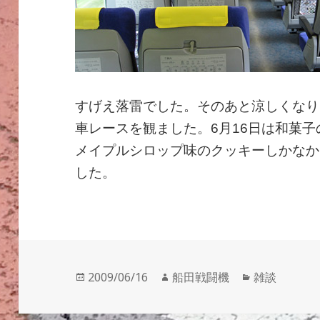
すげえ落雷でした。そのあと涼しくなり
車レースを観ました。6月16日は和菓
メイプルシロップ味のクッキーしかなか
した。
投
作
カ
2009/06/16
船田戦闘機
雑談
稿
成
テ
日:
者
ゴ