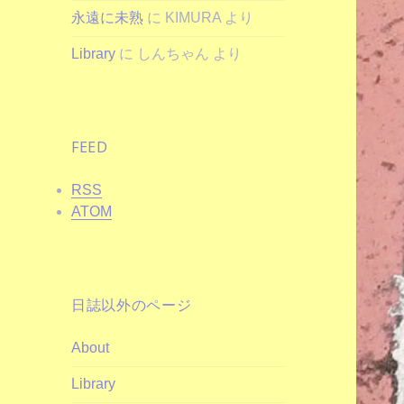
永遠に未熟
に
KIMURA
より
Library
に
しんちゃん
より
FEED
RSS
ATOM
日誌以外のページ
About
Library