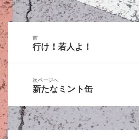
リ
ー
投
稿
前
行け！若人よ！
ナ
前
ビ
の
ゲ
投
ー
稿:
次ページへ
シ
新たなミント缶
次
ョ
の
ン
投
稿: