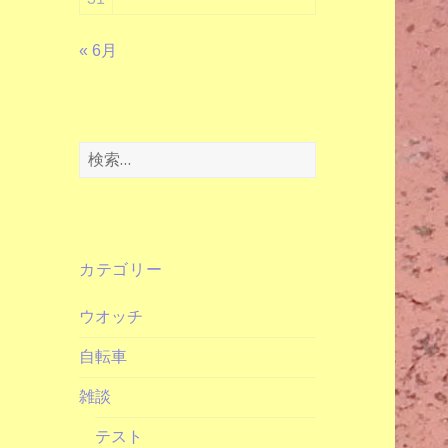
« 6月
検
索:
カテゴリー
ウオッチ
自転車
雑談
テスト