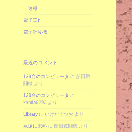
速報
電子工作
電子計算機
最近のコメント
128台のコンピュータ
に
船田戦
闘機
より
128台のコンピュータ
に
xantia9293
より
Library
に
いけだてつお
より
永遠に未熟
に
船田戦闘機
より