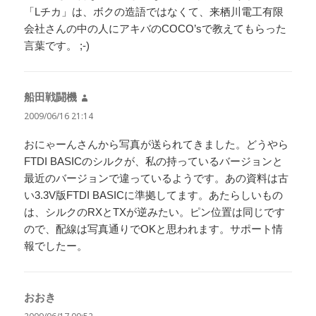
「Lチカ」は、ボクの造語ではなくて、来栖川電工有限
会社さんの中の人にアキバのCOCO’sで教えてもらった
言葉です。 ;-)
船田戦闘機
よ
り:
2009/06/16 21:14
おにゃーんさんから写真が送られてきました。どうやら
FTDI BASICのシルクが、私の持っているバージョンと
最近のバージョンで違っているようです。あの資料は古
い3.3V版FTDI BASICに準拠してます。あたらしいもの
は、シルクのRXとTXが逆みたい。ピン位置は同じです
ので、配線は写真通りでOKと思われます。サポート情
報でしたー。
おおき
よ
り: