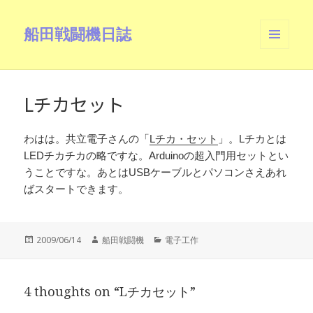
船田戦闘機日誌
メニュ
ーとウ
ィジェ
ット
Lチカセット
わはは。共立電子さんの「
Lチカ・セット
」。Lチカとは
LEDチカチカの略ですな。Arduinoの超入門用セットとい
うことですな。あとはUSBケーブルとパソコンさえあれ
ばスタートできます。
投
作
カ
2009/06/14
船田戦闘機
電子工作
稿
成
テ
日:
者
ゴ
リ
4 thoughts on “Lチカセット”
ー