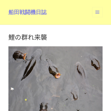
船田戦闘機日誌
メニュ
ーとウ
ィジェ
ット
鯉の群れ来襲