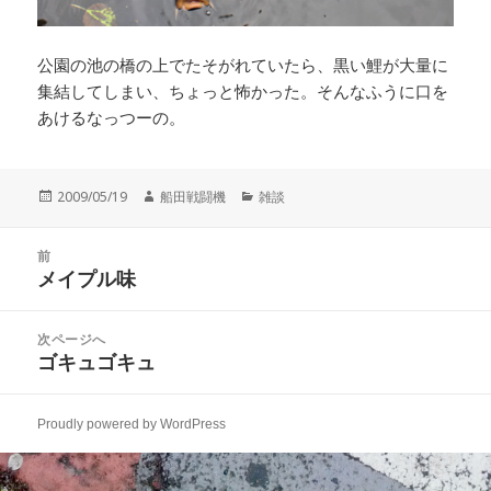
公園の池の橋の上でたそがれていたら、黒い鯉が大量に
集結してしまい、ちょっと怖かった。そんなふうに口を
あけるなっつーの。
投
作
カ
2009/05/19
船田戦闘機
雑談
稿
成
テ
日:
者
ゴ
投
リ
前
稿
メイプル味
ー
前
ナ
の
ビ
投
次ページへ
ゲ
稿:
ゴキュゴキュ
次
ー
の
シ
投
ョ
Proudly powered by WordPress
稿:
ン