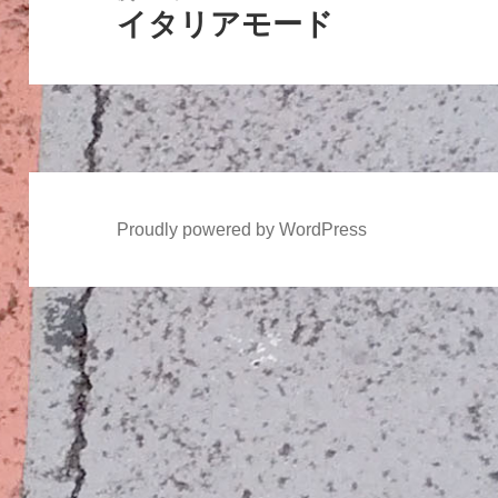
シ
イタリアモード
次
ョ
の
ン
投
稿:
Proudly powered by WordPress