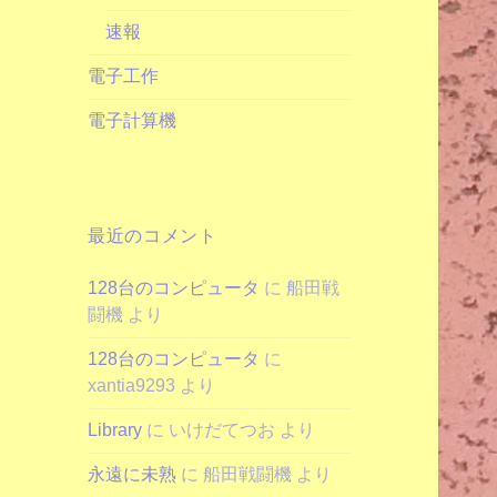
速報
電子工作
電子計算機
最近のコメント
128台のコンピュータ
に
船田戦
闘機
より
128台のコンピュータ
に
xantia9293
より
Library
に
いけだてつお
より
永遠に未熟
に
船田戦闘機
より