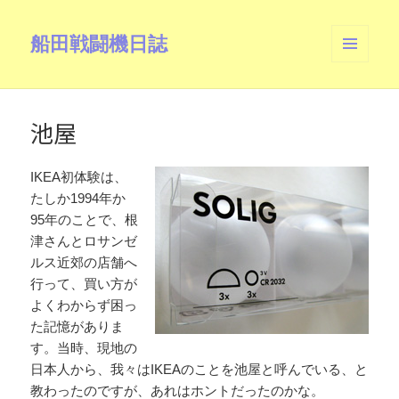
船田戦闘機日誌
メニュ
ーとウ
ィジェ
ット
池屋
IKEA初体験は、
たしか1994年か
95年のことで、根
津さんとロサンゼ
ルス近郊の店舗へ
行って、買い方が
よくわからず困っ
た記憶がありま
す。当時、現地の
日本人から、我々はIKEAのことを池屋と呼んでいる、と
教わったのですが、あれはホントだったのかな。