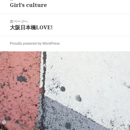
稿
Girl’s culture
ー
前
ナ
の
ビ
投
次ページへ
ゲ
稿:
大阪日本橋LOVE!
次
ー
の
シ
投
ョ
Proudly powered by WordPress
稿:
ン