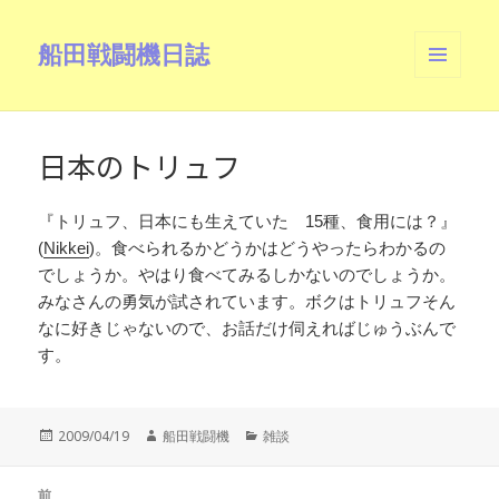
船田戦闘機日誌
メニュ
ーとウ
ィジェ
ット
日本のトリュフ
『トリュフ、日本にも生えていた 15種、食用には？』
(
Nikkei
)。食べられるかどうかはどうやったらわかるの
でしょうか。やはり食べてみるしかないのでしょうか。
みなさんの勇気が試されています。ボクはトリュフそん
なに好きじゃないので、お話だけ伺えればじゅうぶんで
す。
投
作
カ
2009/04/19
船田戦闘機
雑談
稿
成
テ
日:
者
ゴ
投
リ
前