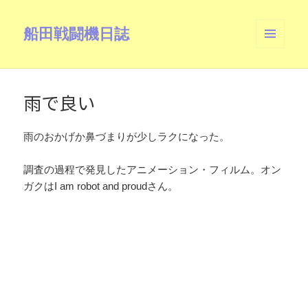
船田戦闘機日誌
メニュ
ーとウ
ィジェ
ット
雨で良い
雨のおかげか鼻づまりが少しラクになった。
調査の過程で発見したアニメーション・フィルム。オン
ガクはI am robot and proudさん。