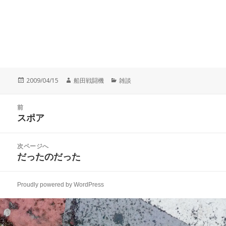
投
作
カ
2009/04/15
船田戦闘機
雑談
稿
成
テ
日:
者
ゴ
投
リ
前
稿
スポア
ー
前
ナ
の
ビ
投
次ページへ
ゲ
稿:
だったのだった
次
ー
の
シ
投
ョ
Proudly powered by WordPress
稿:
ン