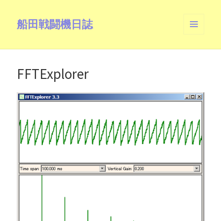
船田戦闘機日誌
メニュ
ーとウ
ィジェ
ット
FFTExplorer