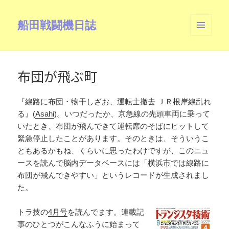
船田戦闘機日誌
メニュ
ーとウ
ィジェ
ット
布団が飛ぶ町
『線路に布団・物干しざお、運転士撤去 ＪＲ根岸線乱れ
る』(
Asahi
)。いつだったか、京急線の先頭車両に乗って
いたとき、布団が飛んできて運転席のそばにヒットして
緊急停止したことがあります。そのときは、そういうこ
ともあるかもね、くらいに思ったわけですが、このニュ
ースを読んで脳内データベースには「横浜市では線路に
布団が飛んできやすい」というレコードが生成されまし
た。
トラ技の
4月号
を読んでます。連載記
事のひとつがこんなふうに始まって