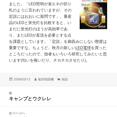
ました。「LED照明が省エネの切り
札のように言われていますが、その
定説にはおおいに疑問です」。量産
品のLEDと蛍光灯を比較すると、い
まだに蛍光灯のほうが高効率であ
り、またLEDが直流を必要とする点
を課題としています。「定説」を鵜呑みにしない態度は
重要ですな。ちょうど、秋月の新しい
LED電球
を買った
ところだったので、拙者もいろいろ研究してみたいと思
います(匂いを嗅いだり、チカチカさせたり)。
投
作
カ
2009/03/13
船田戦闘機
雑談
稿
成
テ
日:
者
ゴ
投
リ
前
稿
キャンプとウクレレ
ー
前
ナ
の
ビ
投
次ページへ
ゲ