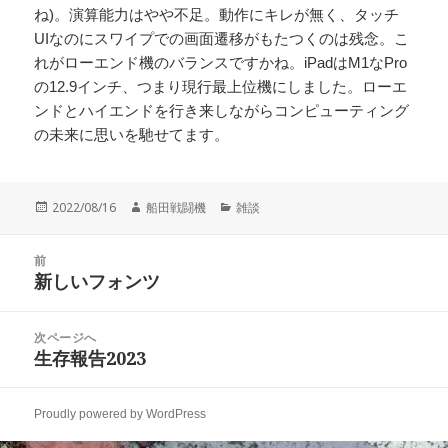
ね)。演算能力はやや不足。動作にキレが無く、タッチ
UIなのにスワイプでの画面遷移がもたつくのは残念。こ
れがローエンド機のバランスですかね。iPadはM1なPro
の12.9インチ、つまり現行最上位機にしました。ローエ
ンドとハイエンドを行き来しながらコンピューティング
の未来に思いを馳せてます。
投
作
カ
2022/08/16
船田戦闘機
雑談
稿
成
テ
日:
者
ゴ
投
リ
前
稿
新しいフォンツ
ー
前
ナ
の
ビ
投
次ページへ
ゲ
稿:
生存報告2023
次
ー
の
シ
投
ョ
Proudly powered by WordPress
稿:
ン