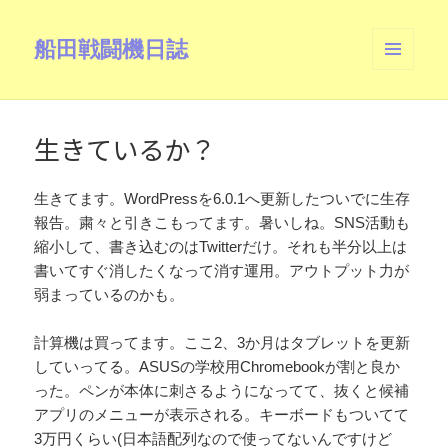
船田戦闘機日誌
メニュ
ーとウ
ィジェ
ット
生きているか？
生きてます。WordPressを6.0.1へ更新したついでに生存
報告。粛々と引きこもってます。暑いしね。SNS活動も
縮小して、書き込むのはTwitterだけ。それも半分以上は
書いてすぐ消したくなって消す運用。アウトプット力が
弱まっているのかも。
計算機は買ってます。ここ2、3か月はタブレットを更新
していってる。ASUSの学校用Chromebookが割と良か
った。ペンが本体に刺さるようになってて、抜くと候補
アプリのメニューが表示される。キーボードもついてて
3万円くらい(日本語配列なので使ってないんですけど