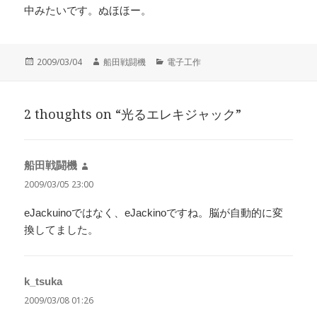
中みたいです。ぬほほー。
投
作
カ
2009/03/04
船田戦闘機
電子工作
稿
成
テ
日:
者
ゴ
リ
2 thoughts on “光るエレキジャック”
ー
船田戦闘機
よ
り:
2009/03/05 23:00
eJackuinoではなく、eJackinoですね。脳が自動的に変
換してました。
k_tsuka
よ
り:
2009/03/08 01:26