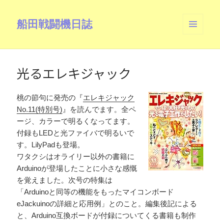
船田戦闘機日誌
メニュ
ーとウ
ィジェ
ット
光るエレキジャック
桃の節句に発売の『
エレキジャック
No.11(特別号)
』を読んでます。全ペ
ージ、カラーで明るくなってます。
付録もLEDと光ファイバで明るいで
す。LilyPadも登場。
ワタクシはオライリー以外の書籍に
Arduinoが登場したことに小さな感慨
を覚えました。次号の特集は
「Arduinoと同等の機能をもったマイコンボード
eJackuinoの詳細と応用例」とのこと。編集後記による
と、Arduino互換ボードが付録についてくる書籍も制作