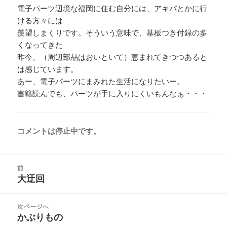
電子パーツ辺境な福岡に住む自分には、アキバとかに行
ける方々には
羨望しまくりです。そういう意味で、基板つき付録の多
くなってきた
昨今、（周辺部品はおいといて）恵まれてきつつあると
は感じています。
あー、電子パーツにまみれた生活になりたいー。
書籍読んでも、パーツが手に入りにくいもんなぁ・・・
コメントは停止中です。
投
前
稿
大迂回
前
ナ
の
ビ
投
次ページへ
ゲ
稿:
かぶりもの
次
ー