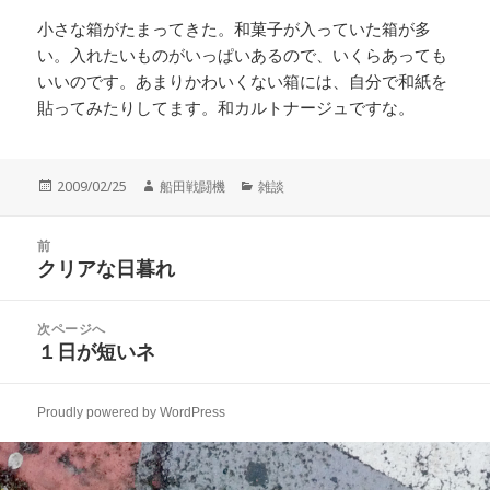
小さな箱がたまってきた。和菓子が入っていた箱が多
い。入れたいものがいっぱいあるので、いくらあっても
いいのです。あまりかわいくない箱には、自分で和紙を
貼ってみたりしてます。和カルトナージュですな。
投
作
カ
2009/02/25
船田戦闘機
雑談
稿
成
テ
日:
者
ゴ
投
リ
前
稿
クリアな日暮れ
ー
前
ナ
の
ビ
投
次ページへ
ゲ
稿:
１日が短いネ
次
ー
の
シ
投
ョ
Proudly powered by WordPress
稿:
ン