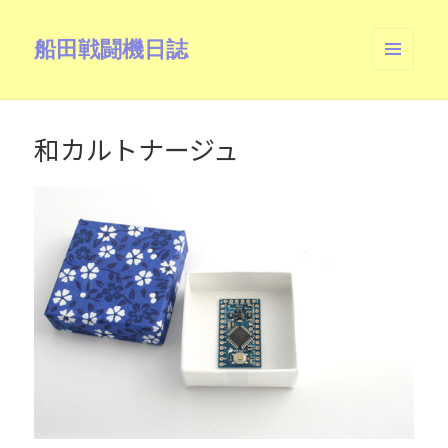
船田戦闘機日誌
メニュ
ーとウ
ィジェ
ット
和カルトナージュ