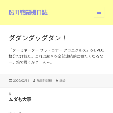
船田戦闘機日誌
メニュ
ーとウ
ィジェ
ット
ダダンダッダダン！
『ターミネーター サラ・コナー クロニクルズ』をDVD1
枚分だけ観た。これは続きを全部連続的に観たくなるな
ー。箱で買うか？ ん～。
投
作
カ
2009/02/11
船田戦闘機
雑談
稿
成
テ
日:
者
ゴ
投
リ
前
稿
ムダも大事
ー
前
ナ
の
ビ
投