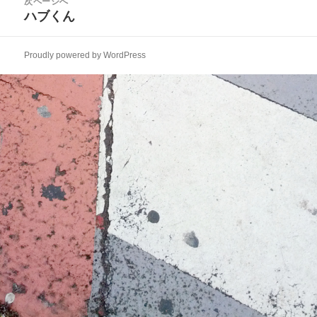
次ページへ
ゲ
稿:
ハブくん
次
ー
の
シ
投
ョ
Proudly powered by WordPress
稿:
ン