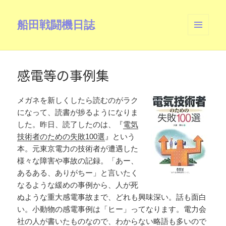
船田戦闘機日誌
メニュ
ーとウ
ィジェ
ット
感電等の事例集
メガネを新しくしたら読むのがラク
になって、読書が捗るようになりま
した。昨日、読了したのは、『
電気
技術者のための失敗100選
』という
本。元東京電力の技術者が遭遇した
様々な障害や事故の記録。「あー、
あるある、ありがちー」と言いたく
なるような緩めの事例から、人が死
ぬような重大感電事故まで、どれも興味深い。話も面白
い。小動物の感電事例は「ヒー」ってなります。電力会
社の人が書いたものなので、わからない略語も多いので