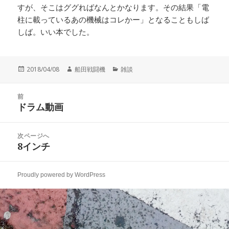
すが、そこはググればなんとかなります。その結果「電
柱に載っているあの機械はコレかー」となることもしば
しば。いい本でした。
投
作
カ
2018/04/08
船田戦闘機
雑談
稿
成
テ
日:
者
ゴ
投
リ
前
稿
ドラム動画
ー
前
ナ
の
ビ
投
次ページへ
ゲ
稿:
8インチ
次
ー
の
シ
投
ョ
Proudly powered by WordPress
稿:
ン