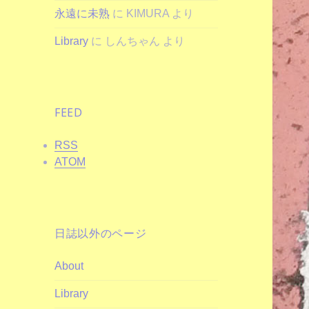
永遠に未熟
に
KIMURA
より
Library
に
しんちゃん
より
FEED
RSS
ATOM
日誌以外のページ
About
Library