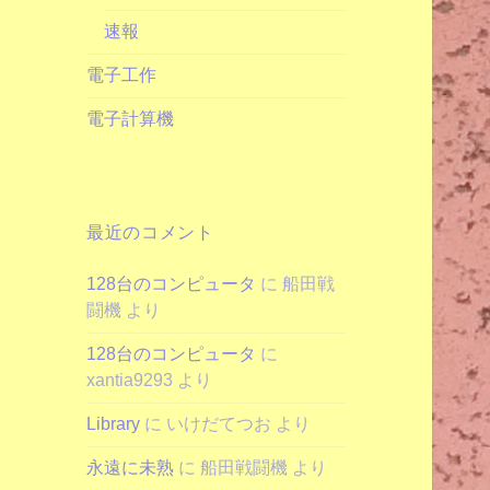
速報
電子工作
電子計算機
最近のコメント
128台のコンピュータ
に
船田戦
闘機
より
128台のコンピュータ
に
xantia9293
より
Library
に
いけだてつお
より
永遠に未熟
に
船田戦闘機
より