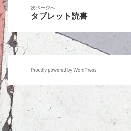
ー
稿:
次ページへ
シ
タブレット読書
次
ョ
の
ン
投
稿:
Proudly powered by WordPress