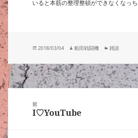
いると本筋の整理整頓ができなくなっち
投
作
カ
2018/03/04
船田戦闘機
雑談
稿
成
テ
日:
者
ゴ
リ
ー
投
稿
前
I♡YouTube
ナ
前
ビ
の
ゲ
投