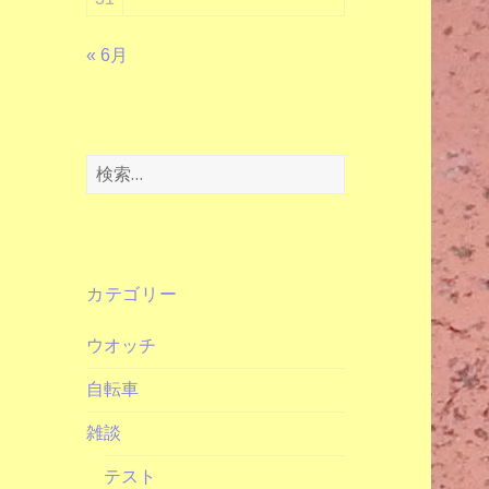
« 6月
検
索:
カテゴリー
ウオッチ
自転車
雑談
テスト