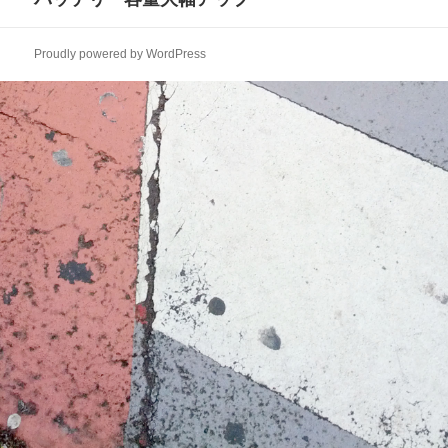
ー
の
シ
投
ョ
Proudly powered by WordPress
稿:
ン