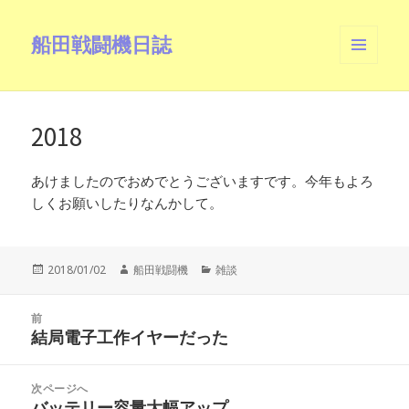
船田戦闘機日誌
メニュ
ーとウ
ィジェ
ット
2018
あけましたのでおめでとうございますです。今年もよろ
しくお願いしたりなんかして。
投
作
カ
2018/01/02
船田戦闘機
雑談
稿
成
テ
日:
者
ゴ
投
リ
前
稿
結局電子工作イヤーだった
ー
前
ナ
の
ビ
投
次ページへ
ゲ
稿:
バッテリー容量大幅アップ
次