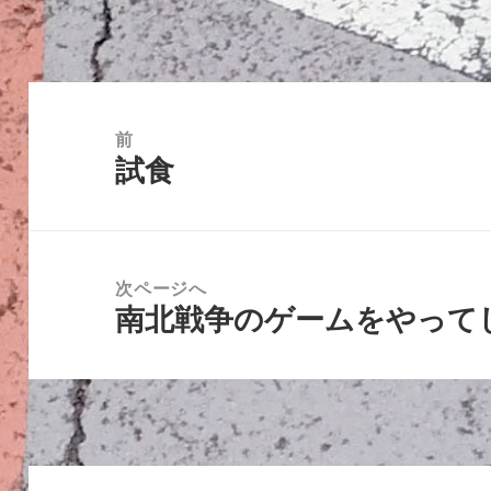
リ
ー
投
稿
前
試食
ナ
前
ビ
の
ゲ
投
ー
稿:
次ページへ
シ
南北戦争のゲームをやって
次
ョ
の
ン
投
稿: