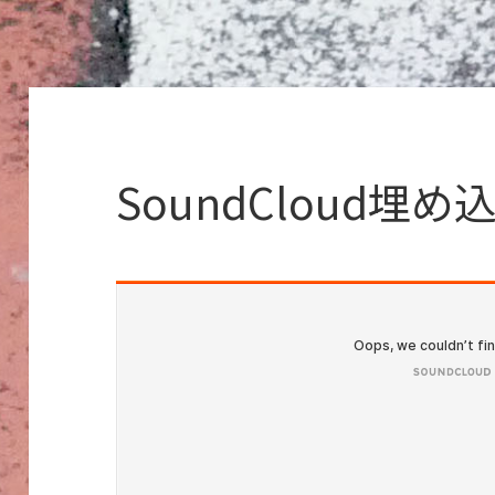
SoundCloud埋