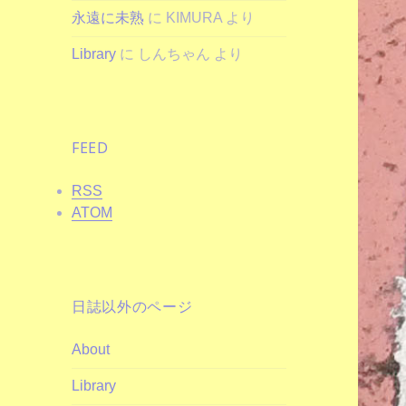
永遠に未熟
に
KIMURA
より
Library
に
しんちゃん
より
FEED
RSS
ATOM
日誌以外のページ
About
Library