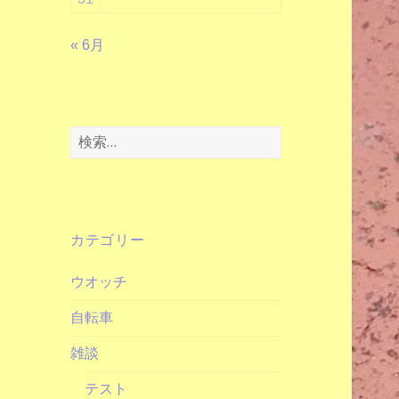
« 6月
検
索:
カテゴリー
ウオッチ
自転車
雑談
テスト