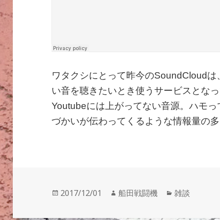
ワタクシにとって昨今のSoundClou
い音を聴きたいとき使うサービスとなって
Youtubeには上がってない音源。ハモっ
づかいが伝わってくるような情報量の多
投
作
カ
2017/12/01
船田戦闘機
雑談
稿
成
テ
日:
者
ゴ