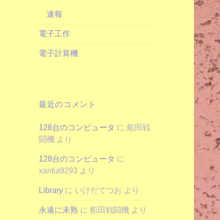
速報
電子工作
電子計算機
最近のコメント
128台のコンピュータ
に
船田戦
闘機
より
128台のコンピュータ
に
xantia9293
より
Library
に
いけだてつお
より
永遠に未熟
に
船田戦闘機
より