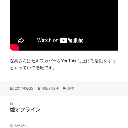
森高さんはセルフカバーをYouTubeに上げる活動をずっ
とやっていて感服です。
投
作
カ
2017/06/25
船田戦闘機
雑談
稿
成
テ
日:
者
ゴ
投
リ
前
稿
続オフライン
ー
前
ナ
の
ビ
投
次ページへ
ゲ