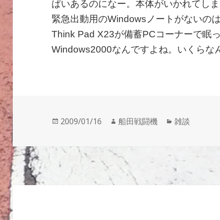
ぱいあるのになー。本体がいかれてしま
緊急出動用のWindowsノートがない
Think Pad X23が備蓄PCコーナー
Windows2000なんですよね。いくら
投
作
カ
2009/01/16
船田戦闘機
雑談
稿
成
テ
日:
者
ゴ
リ
ー