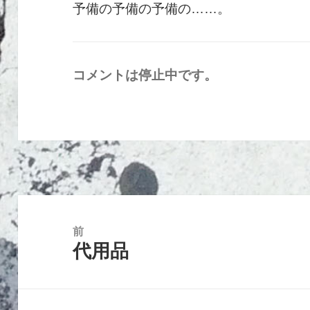
予備の予備の予備の……。
コメントは停止中です。
投
稿
前
代用品
ナ
前
ビ
の
ゲ
投