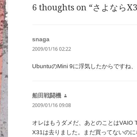
6 thoughts on “さよならX3
snaga
よ
2009/01/16 02:22
り:
UbuntuのMini 9に浮気したからで
船田戦闘機
よ
2009/01/16 09:08
り:
オレはもうダメだ、あとのことはVAIO 
X31は去りました。まだ買ってないの