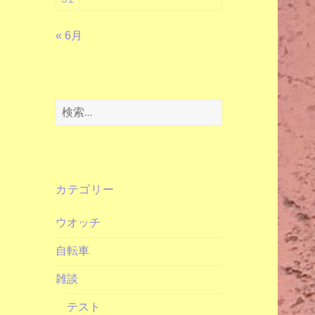
« 6月
検
索:
カテゴリー
ウオッチ
自転車
雑談
テスト