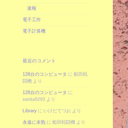
速報
電子工作
電子計算機
最近のコメント
128台のコンピュータ
に
船田戦
闘機
より
128台のコンピュータ
に
xantia9293
より
Library
に
いけだてつお
より
永遠に未熟
に
船田戦闘機
より