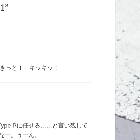
1”
すね、きっと！ キッキッ！
Type Pに任せる……と言い残して
になー。うーん。