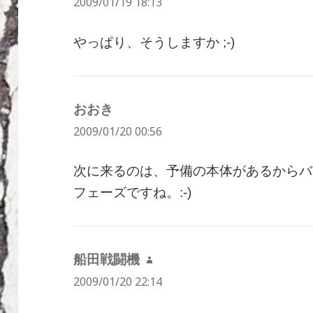
2009/01/19 18:13
り:
やっぱり、そうしますか ;-)
おおき
よ
2009/01/20 00:56
り:
次に来るのは、予備の本体があるからバ
フェーズですね。:-)
船田戦闘機
よ
2009/01/20 22:14
り: