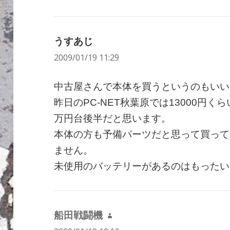
うすあじ
よ
2009/01/19 11:29
り:
中古屋さんで本体を買うというのもいい
昨日のPC-NET秋葉原では13000円
万円台後半だと思います。
本体の方も予備パーツだと思って買って
ません。
未使用のバッテリーがあるのはもったい
船田戦闘機
よ