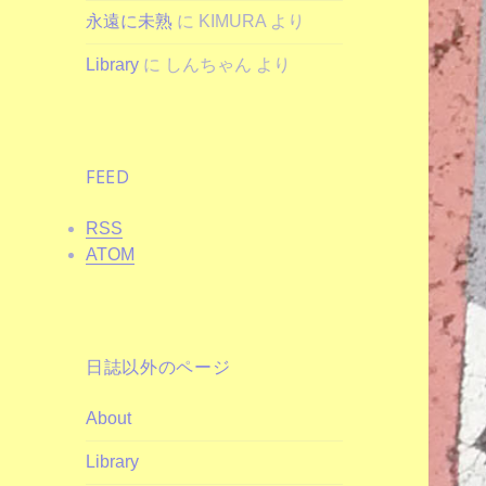
永遠に未熟
に
KIMURA
より
Library
に
しんちゃん
より
FEED
RSS
ATOM
日誌以外のページ
About
Library