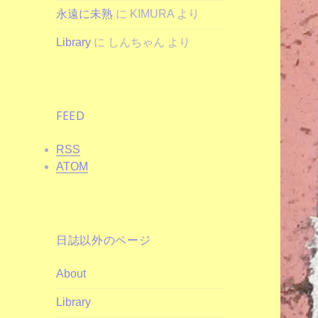
永遠に未熟
に
KIMURA
より
Library
に
しんちゃん
より
FEED
RSS
ATOM
日誌以外のページ
About
Library