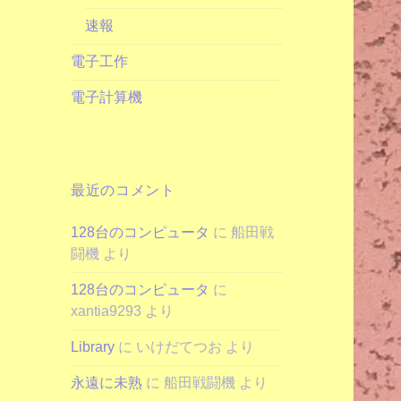
速報
電子工作
電子計算機
最近のコメント
128台のコンピュータ
に
船田戦
闘機
より
128台のコンピュータ
に
xantia9293
より
Library
に
いけだてつお
より
永遠に未熟
に
船田戦闘機
より