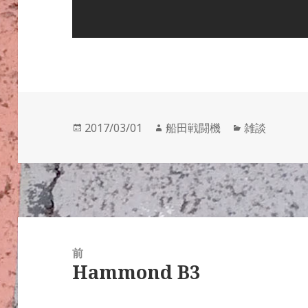
投
作
カ
2017/03/01
船田戦闘機
雑談
稿
成
テ
日:
者
ゴ
リ
ー
投
稿
前
Hammond B3
ナ
前
ビ
の