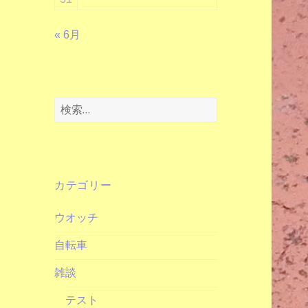
« 6月
検
索:
カテゴリー
ウオッチ
自転車
雑談
テスト