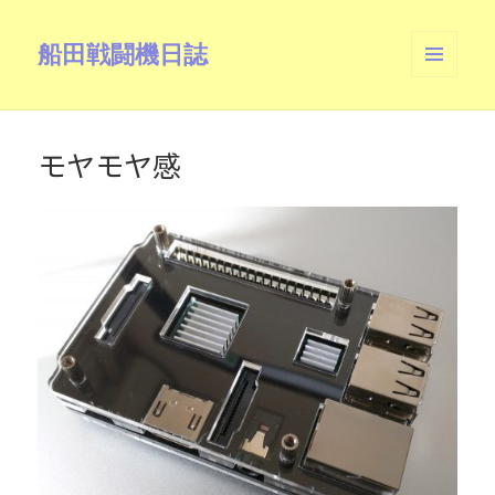
船田戦闘機日誌
メニュ
ーとウ
ィジェ
ット
モヤモヤ感