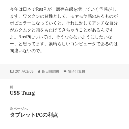
今年は日本でRasPiが一層存在感を増していく予感がし
ます。ワタクシの習性として、モヤモヤ感のあるものが
ポピュラーになっていくと、それに対してアンチな自分
がムクムクと頭をもたげてきちゃうことがあるんです
よ。RasPiについては、そうならないようにしたいな
ー、と思ってます。素晴らしいコンピュータであるのは
間違いないので。
投
作
カ
2017/02/08
船田戦闘機
電子計算機
稿
成
テ
日:
者
ゴ
投
リ
前
稿
USS Tang
ー
前
ナ
の
ビ
投
次ページへ
ゲ
稿:
タブレットPCの利点
次
ー
の
シ
投