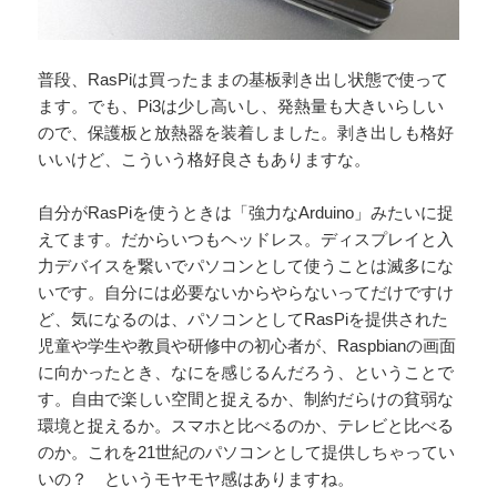
普段、RasPiは買ったままの基板剥き出し状態で使って
ます。でも、Pi3は少し高いし、発熱量も大きいらしい
ので、保護板と放熱器を装着しました。剥き出しも格好
いいけど、こういう格好良さもありますな。
自分がRasPiを使うときは「強力なArduino」みたいに捉
えてます。だからいつもヘッドレス。ディスプレイと入
力デバイスを繋いでパソコンとして使うことは滅多にな
いです。自分には必要ないからやらないってだけですけ
ど、気になるのは、パソコンとしてRasPiを提供された
児童や学生や教員や研修中の初心者が、Raspbianの画面
に向かったとき、なにを感じるんだろう、ということで
す。自由で楽しい空間と捉えるか、制約だらけの貧弱な
環境と捉えるか。スマホと比べるのか、テレビと比べる
のか。これを21世紀のパソコンとして提供しちゃってい
いの？ というモヤモヤ感はありますね。