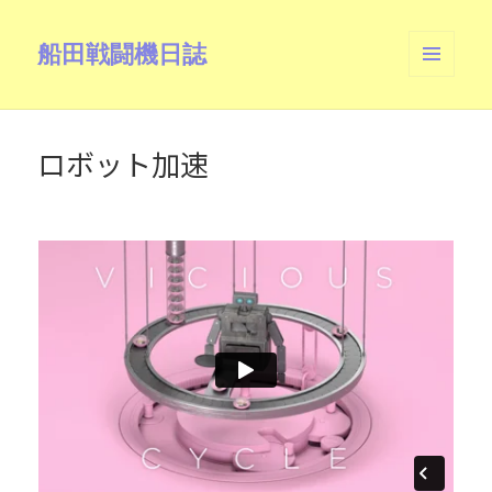
船田戦闘機日誌
メニュ
ーとウ
ィジェ
ット
ロボット加速