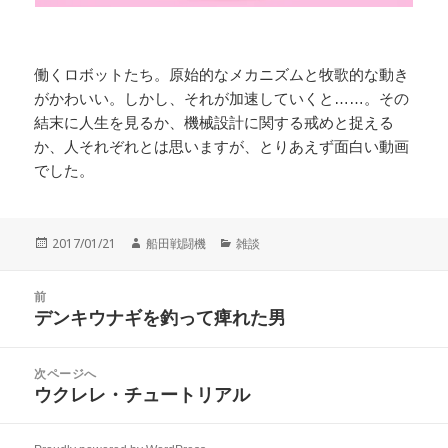
働くロボットたち。原始的なメカニズムと牧歌的な動き
がかわいい。しかし、それが加速していくと……。その
結末に人生を見るか、機械設計に関する戒めと捉える
か、人それぞれとは思いますが、とりあえず面白い動画
でした。
投
作
カ
2017/01/21
船田戦闘機
雑談
稿
成
テ
日:
者
ゴ
投
リ
前
稿
デンキウナギを釣って痺れた男
ー
前
ナ
の
ビ
投
次ページへ
ゲ
稿:
ウクレレ・チュートリアル
次
ー
の
シ
投