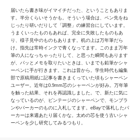
届いたら書き味がイマイチだった、ということもありま
す。半分くらいそうかも。そういう場合は、ペン先をね
じったり研いだりして「調整」の練習台にしています。
うまくいったものもあれば、完全に失敗したものもあ
り、様子見中のものもあります。机の上は万年筆だら
け。指先は常時インクで青くなってます。このまま万年
筆の人になっちゃったりして、と思った瞬間もあります
が、パッとメモを取りたいときは、いまでも鉛筆かシャ
ーペンに手が行きます。これは昔から。学生時代も編集
部で原稿用紙に記事を書きまくっていた頃もシャーペン
ユーザー。近年は0.9mm芯のシャーペンが好み。万年筆
を触った結果、それを再認識しました。で、新たに気に
なっているのが、ビンテージのシャーペンで、モンブラ
ンやパーカーのものに入札してます。eBayで落札したパ
ーカーは来週あたり届くかな。太めの芯を使う古いシャ
ーペンを少し研究してみるつもり。