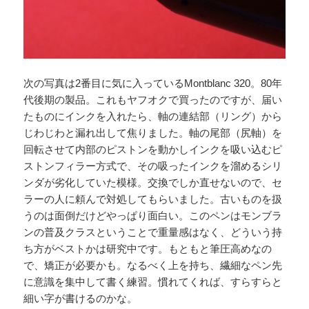
次の写真は2番目に気に入っているMontblanc 320。80年
代後期の製品。これもヤフオクで買ったのですが、届い
たものにインクを入れたら、軸の連結部（リング）から
じわじわと漏れ出して焦りました。軸の尾部（尻軸）を
回転させて内部のピストンを動かしインクを吸い込むピ
ストンフィラー方式で、その吸ったインクを溜めるシリ
ンダが劣化していた模様。交換でしか直せないので、セ
ラーの人に頼んで対処してもらいました。古いものを扱
うのは面倒だけどやっぱり面白い。このペンはモンブラ
ンの普及クラスということで重量感はなく、どういう持
ち方がベストかは研究中です。もともと筆圧高めなの
で、矯正が必要かも。なるべく上を持ち、繊細なペン先
に意識を集中して書く練習。慣れてくれば、すらすらと
細い字が書けるのかな。