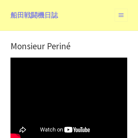
船田戦闘機日誌
メニュ
ーとウ
ィジェ
ット
Monsieur Periné