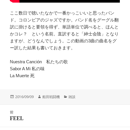
ここ数日で聴いたなかで一番かっこいいと思ったバン
ド。コロンビアのジャズですか。バンド名をグーグル翻
訳に掛けると要領を得ず、単語単位で調べると、ほんと
かコレ？ という名前。直訳すると「紳士会陰」となり
ますが、どうなんでしょう。この動画の3曲の曲名をグ
ー訳した結果も書いておきます。
Nuestra Canción 私たちの歌
Sabor A Mi 私の味
La Muerte 死
投
作
カ
2016/09/09
船田戦闘機
雑談
稿
成
テ
日:
者
ゴ
投
リ
前
稿
FEEL
ー
前
ナ
の
ビ