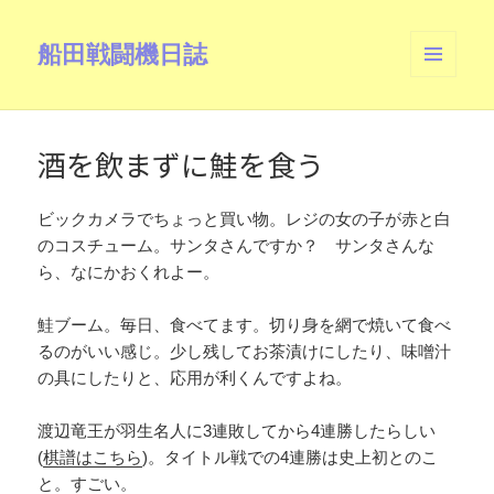
船田戦闘機日誌
メニュ
ーとウ
ィジェ
ット
酒を飲まずに鮭を食う
ビックカメラでちょっと買い物。レジの女の子が赤と白
のコスチューム。サンタさんですか？ サンタさんな
ら、なにかおくれよー。
鮭ブーム。毎日、食べてます。切り身を網で焼いて食べ
るのがいい感じ。少し残してお茶漬けにしたり、味噌汁
の具にしたりと、応用が利くんですよね。
渡辺竜王が羽生名人に3連敗してから4連勝したらしい
(
棋譜はこちら
)。タイトル戦での4連勝は史上初とのこ
と。すごい。