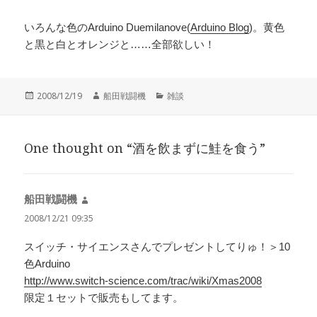
いろんな色のArduino Duemilanove(
Arduino Blog
)。黄色
と黒と白とオレンジと……全部欲しい！
投
作
カ
2008/12/19
船田戦闘機
雑談
稿
成
テ
日:
者
ゴ
リ
One thought on “酒を飲まずに鮭を食う”
ー
船田戦闘機
よ
り:
2008/12/21 09:35
スイッチ・サイエンスさんでプレゼントしてりゅ！＞10
色Arduino
http://www.switch-science.com/trac/wiki/Xmas2008
限定１セットで販売もしてます。