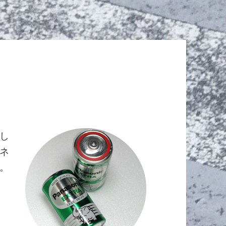
し
ネ
。