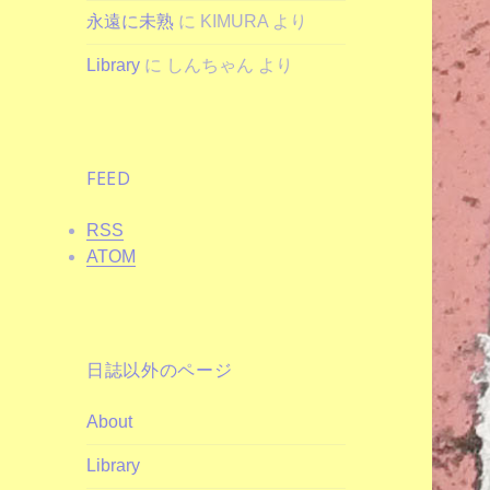
永遠に未熟
に
KIMURA
より
Library
に
しんちゃん
より
FEED
RSS
ATOM
日誌以外のページ
About
Library