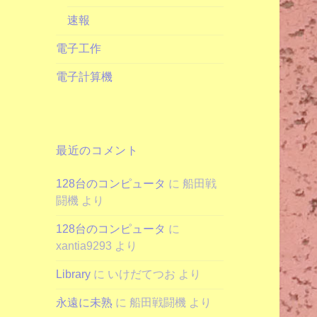
速報
電子工作
電子計算機
最近のコメント
128台のコンピュータ
に
船田戦
闘機
より
128台のコンピュータ
に
xantia9293
より
Library
に
いけだてつお
より
永遠に未熟
に
船田戦闘機
より