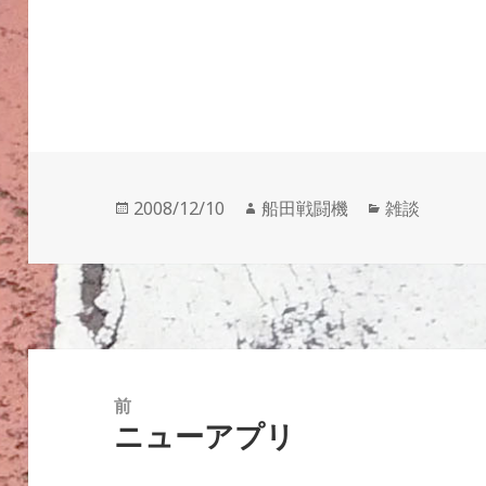
投
作
カ
2008/12/10
船田戦闘機
雑談
稿
成
テ
日:
者
ゴ
リ
ー
投
稿
前
ニューアプリ
ナ
前
ビ
の