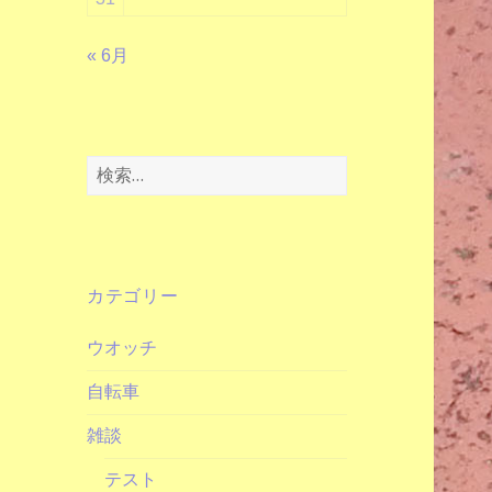
« 6月
検
索:
カテゴリー
ウオッチ
自転車
雑談
テスト