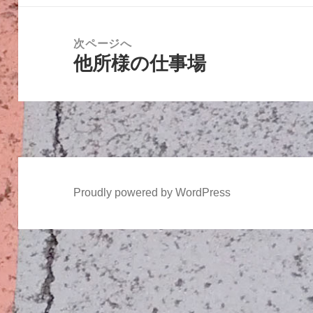
ゲ
投
ー
稿:
次ページへ
シ
他所様の仕事場
次
ョ
の
ン
投
稿:
Proudly powered by WordPress