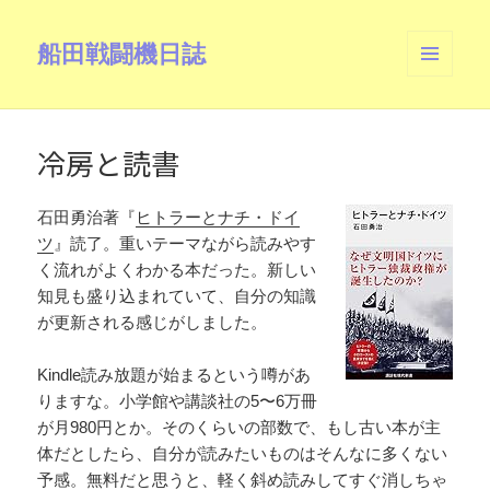
船田戦闘機日誌
メニュ
ーとウ
ィジェ
ット
冷房と読書
石田勇治著『
ヒトラーとナチ・ドイ
ツ
』読了。重いテーマながら読みやす
く流れがよくわかる本だった。新しい
知見も盛り込まれていて、自分の知識
が更新される感じがしました。
Kindle読み放題が始まるという噂があ
りますな。小学館や講談社の5〜6万冊
が月980円とか。そのくらいの部数で、もし古い本が主
体だとしたら、自分が読みたいものはそんなに多くない
予感。無料だと思うと、軽く斜め読みしてすぐ消しちゃ