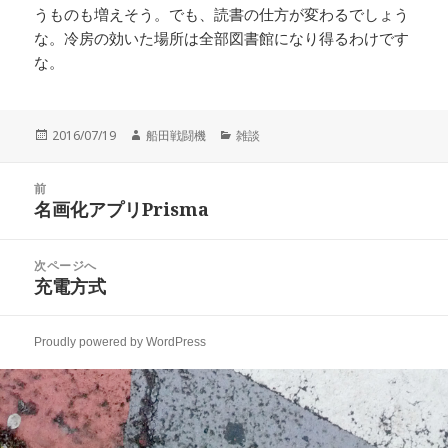
うものも増えそう。でも、読書の仕方が変わるでしょう
な。冷房の効いた場所は全部図書館になり得るわけです
な。
投
作
カ
2016/07/19
船田戦闘機
雑談
稿
成
テ
日:
者
ゴ
投
リ
前
稿
名画化アプリPrisma
ー
前
ナ
の
ビ
投
次ページへ
ゲ
稿:
充電方式
次
ー
の
シ
投
ョ
Proudly powered by WordPress
稿:
ン