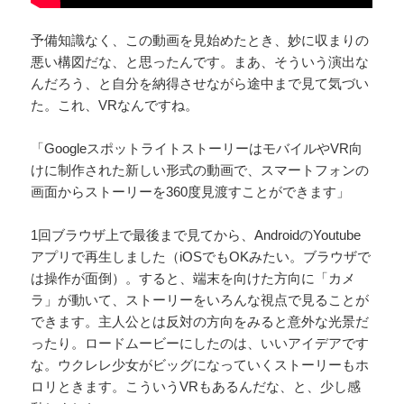
予備知識なく、この動画を見始めたとき、妙に収まりの
悪い構図だな、と思ったんです。まあ、そういう演出な
んだろう、と自分を納得させながら途中まで見て気づい
た。これ、VRなんですね。
「GoogleスポットライトストーリーはモバイルやVR向
けに制作された新しい形式の動画で、スマートフォンの
画面からストーリーを360度見渡すことができます」
1回ブラウザ上で最後まで見てから、AndroidのYoutube
アプリで再生しました（iOSでもOKみたい。ブラウザで
は操作が面倒）。すると、端末を向けた方向に「カメ
ラ」が動いて、ストーリーをいろんな視点で見ることが
できます。主人公とは反対の方向をみると意外な光景だ
ったり。ロードムービーにしたのは、いいアイデアです
な。ウクレレ少女がビッグになっていくストーリーもホ
ロリときます。こういうVRもあるんだな、と、少し感