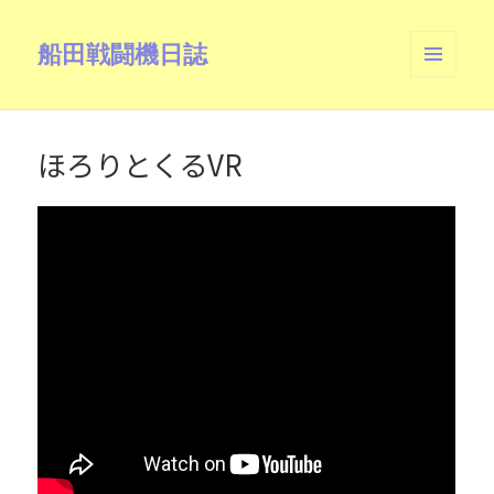
船田戦闘機日誌
メニュ
ーとウ
ィジェ
ット
ほろりとくるVR