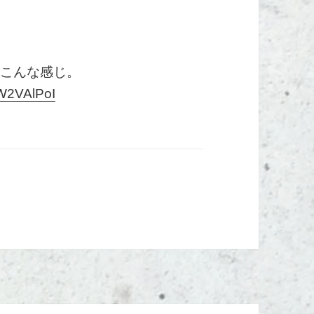
すとこんな感じ。
W2VAlPoI