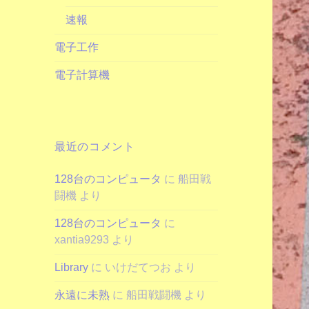
速報
電子工作
電子計算機
最近のコメント
128台のコンピュータ
に
船田戦
闘機
より
128台のコンピュータ
に
xantia9293
より
Library
に
いけだてつお
より
永遠に未熟
に
船田戦闘機
より