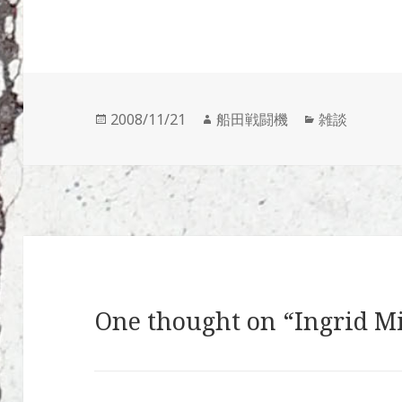
投
作
カ
2008/11/21
船田戦闘機
雑談
稿
成
テ
日:
者
ゴ
リ
ー
One thought on “Ingrid M