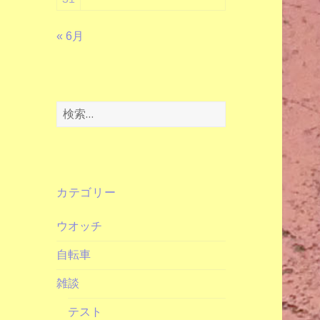
« 6月
検
索:
カテゴリー
ウオッチ
自転車
雑談
テスト