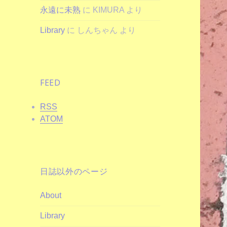
永遠に未熟
に
KIMURA
より
Library
に
しんちゃん
より
FEED
RSS
ATOM
日誌以外のページ
About
Library