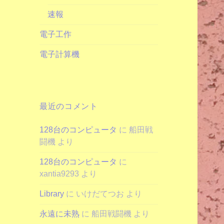
速報
電子工作
電子計算機
最近のコメント
128台のコンピュータ
に
船田戦
闘機
より
128台のコンピュータ
に
xantia9293
より
Library
に
いけだてつお
より
永遠に未熟
に
船田戦闘機
より