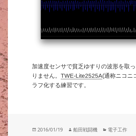
加速度センサで貧乏ゆすりの波形を取っ
りません。
TWE-Lite2525A
(通称ニコニコ
ラフ化する練習です。
投
作
カ
2016/01/19
船田戦闘機
電子工作