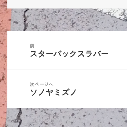
稿
成
テ
日:
者
ゴ
リ
ー
投
稿
前
スターバックスラバー
ナ
前
ビ
の
ゲ
投
ー
稿:
次ページへ
シ
ソノヤミズノ
次
ョ
の
ン
投
稿: