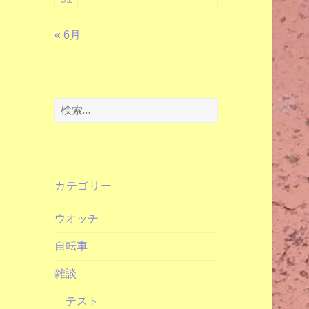
« 6月
検
索:
カテゴリー
ウオッチ
自転車
雑談
テスト