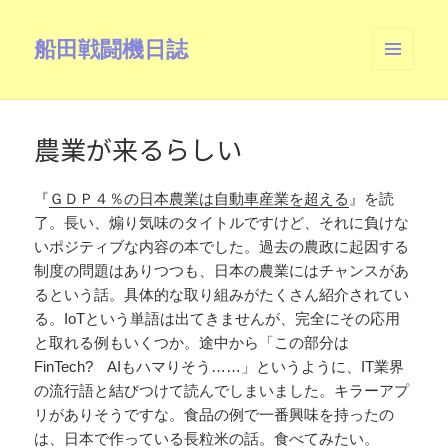
船田戦闘機日誌
メニュ
ーとウ
ィジェ
ット
農業が来るらしい
『
ＧＤＰ４％の日本農業は自動車産業を超える
』を読
了。長い、煽り気味のタイトルですけど、それに負けな
いポジティブな内容の本でした。過去の農政に起因する
制度の問題はありつつも、日本の農業にはチャンスがあ
るという話。具体的な取り組みがたくさん紹介されてい
る。IoTという単語は出てきませんが、完全にその応用
と取れる例もいくつか。途中から「この部分は
FinTech? AIもハマりそう……」というように、IT業界
の流行語と結びつけて読んでしまいました。キラーアプ
リがありそうですな。食品の例で一番興味を持ったの
は、日本で作っている長粒米の話。食べてみたい。