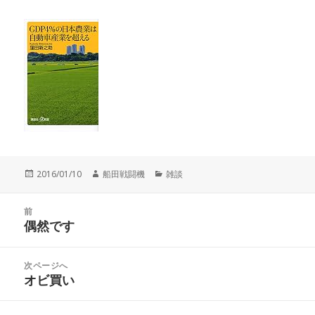
投
作
カ
2016/01/10
船田戦闘機
雑談
稿
成
テ
日:
者
ゴ
投
リ
前
稿
偶然です
ー
前
ナ
の
ビ
投
次ページへ
ゲ
稿:
オビ買い
次
ー
の
シ
投