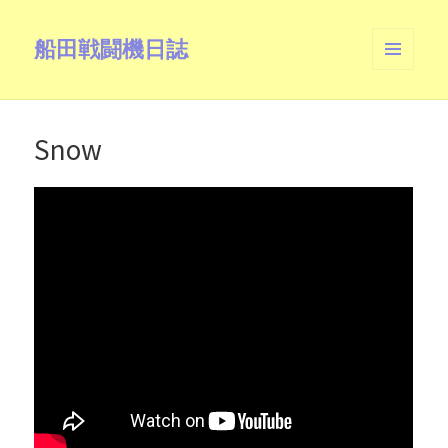
船田戦闘機日誌
メニュ
ーとウ
ィジェ
ット
Snow