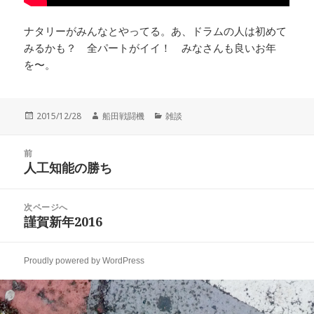
ナタリーがみんなとやってる。あ、ドラムの人は初めて
みるかも？ 全パートがイイ！ みなさんも良いお年
を〜。
投
作
カ
2015/12/28
船田戦闘機
雑談
稿
成
テ
日:
者
ゴ
投
リ
前
稿
人工知能の勝ち
ー
前
ナ
の
ビ
投
次ページへ
ゲ
稿:
謹賀新年2016
次
ー
の
シ
投
ョ
Proudly powered by WordPress
稿:
ン