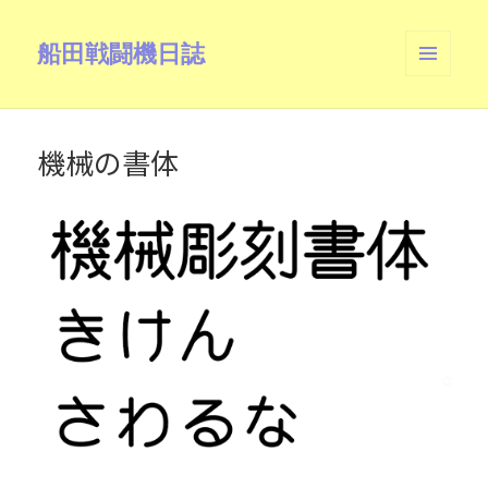
船田戦闘機日誌
メニュ
ーとウ
ィジェ
ット
機械の書体