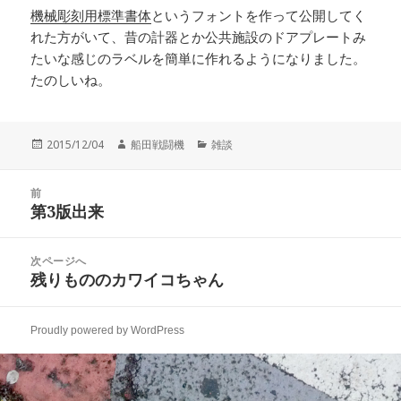
機械彫刻用標準書体
というフォントを作って公開してく
れた方がいて、昔の計器とか公共施設のドアプレートみ
たいな感じのラベルを簡単に作れるようになりました。
たのしいね。
投
作
カ
2015/12/04
船田戦闘機
雑談
稿
成
テ
日:
者
ゴ
投
リ
前
稿
第3版出来
ー
前
ナ
の
ビ
投
次ページへ
ゲ
稿:
残りもののカワイコちゃん
次
ー
の
シ
投
ョ
Proudly powered by WordPress
稿:
ン