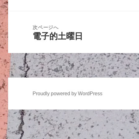
ビ
の
ゲ
投
ー
稿:
次ページへ
シ
電子的土曜日
次
ョ
の
ン
投
稿:
Proudly powered by WordPress