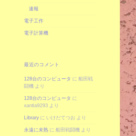
速報
電子工作
電子計算機
最近のコメント
128台のコンピュータ
に
船田戦
闘機
より
128台のコンピュータ
に
xantia9293
より
Library
に
いけだてつお
より
永遠に未熟
に
船田戦闘機
より