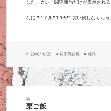
した。カレー関連商品だけが表示される
なに!? 1ドル90.9円!? 買い物しなくち
投
作
カ
2008/10/25
船田戦闘機
雑談
稿
成
テ
日:
者
ゴ
リ
ー
投
稿
前
栗ご飯
ナ
前