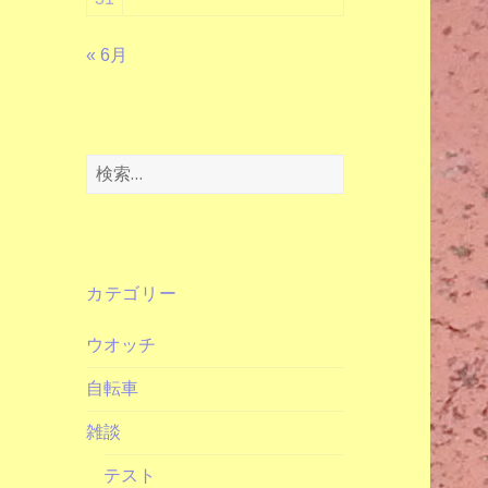
« 6月
検
索:
カテゴリー
ウオッチ
自転車
雑談
テスト