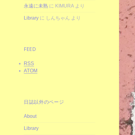
永遠に未熟
に
KIMURA
より
Library
に
しんちゃん
より
FEED
RSS
ATOM
日誌以外のページ
About
Library