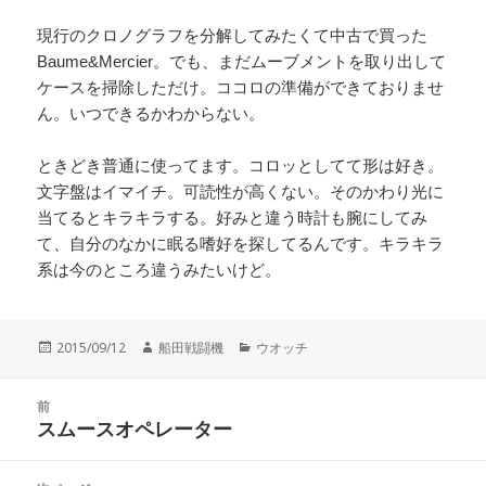
現行のクロノグラフを分解してみたくて中古で買った
Baume&Mercier。でも、まだムーブメントを取り出して
ケースを掃除しただけ。ココロの準備ができておりませ
ん。いつできるかわからない。
ときどき普通に使ってます。コロッとしてて形は好き。
文字盤はイマイチ。可読性が高くない。そのかわり光に
当てるとキラキラする。好みと違う時計も腕にしてみ
て、自分のなかに眠る嗜好を探してるんです。キラキラ
系は今のところ違うみたいけど。
投
作
カ
2015/09/12
船田戦闘機
ウオッチ
稿
成
テ
日:
者
ゴ
投
リ
前
稿
スムースオペレーター
ー
前
ナ
の
ビ
投