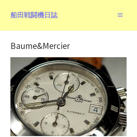
船田戦闘機日誌
メニュ
ーとウ
ィジェ
ット
Baume&Mercier