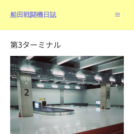
船田戦闘機日誌
メニュ
ーとウ
ィジェ
ット
第3ターミナル