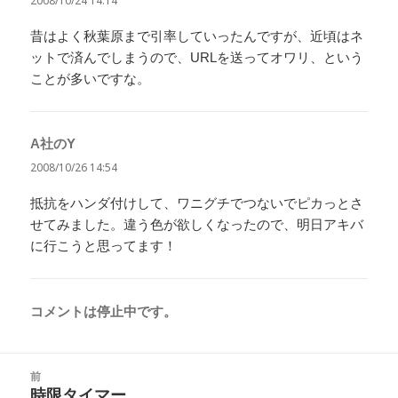
2008/10/24 14:14
昔はよく秋葉原まで引率していったんですが、近頃はネ
ットで済んでしまうので、URLを送ってオワリ、という
ことが多いですな。
A社のY
よ
り:
2008/10/26 14:54
抵抗をハンダ付けして、ワニグチでつないでピカっとさ
せてみました。違う色が欲しくなったので、明日アキバ
に行こうと思ってます！
コメントは停止中です。
投
前
稿
時限タイマー
前