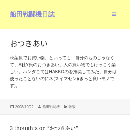
船田戦闘機日誌
メニュ
ーとウ
ィジェ
ット
おつきあい
秋葉原でお買い物。といっても、自分のものじゃなく
て、A社Y氏のおつきあい。人の買い物でもけっこう楽
しい。ハンダごてはHAKKOのを推奨してみた。自分は
使ったことないのにネ(スイマセン)(きっと良いモノで
す)。
投
作
カ
2008/10/22
船田戦闘機
雑談
稿
成
テ
日:
者
ゴ
リ
3 thoughts on “おつきあい”
ー