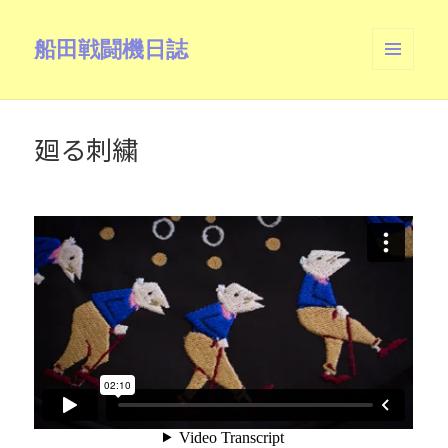
船田戦闘機日誌
メニュ
ーとウ
ィジェ
ット
廻る刺繍