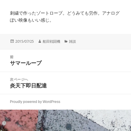
刺繍で作ったゾートロープ。どうみても労作。アナログ
ぽい映像もいい感じ。
投
作
カ
2015/07/25
船田戦闘機
雑談
稿
成
テ
日:
者
ゴ
投
リ
前
稿
サマーループ
ー
前
ナ
の
ビ
投
次ページへ
ゲ
稿:
炎天下即日配達
次
ー
の
シ
投
ョ
Proudly powered by WordPress
稿:
ン