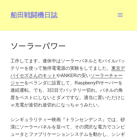
船田戦闘機日誌
メニュ
ーとウ
ィジェ
ット
ソーラーパワー
工作してます。連休中はソーラーパネルとモバイルバッ
テリーを使って無停電電源の実験をしてました。
東京デ
バイセズさんのキット
やANKERの安い
ソーラーチャー
ジャー
をベランダに設置して、RaspberryPiサーバーを
連続運転。でも、3日目でバッテリー切れ。パネルの角
度をベストにしないとダメですな。適当に置いただけじ
ゃ充電が途切れ途切れになっちゃうみたい。
シンギュラリティー映画『トランセンデンス』では、砂
漠にソーラーパネルを並べて、その潤沢な電力でコンピ
ュータとファブリケーションシステムを動かし、シンギ