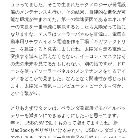
ュラってました。そこで生まれたテクノロジーが発電設
備のメンテナンスも行い、その結果、自律的な進化が可
能な環境が生まれてた。第一の律速要因であるエネルギ
ーの問題を一番単純に解決するとしたら太陽光って話に
なりますな。テスラはソーラーパネルを電源に、電気自
動車用リチウムイオン電池を作る工場「
ギガファクトリ
ー
」を建設すると発表しましたね。太陽光を走る電池に
変換する試みと言えなくもない。イーロン・マスクはそ
の先の未来を見てるかもしれない。別の話ですが、ドロ
ーンを使ってソーラーパネルのメンテナンスをするアイ
デアをどこかで見ました。なんとなく関連性が感じられ
ます。太陽光→電気→コンピュータ＋ビークル→何か、
という繋がり。
とりあえずワタクシは、ベランダ発電所でモバイルバッ
テリーを満タンにできるようにしたいと思ってます。
年々、USBの5Vで動くものって増えてますよね。新
MacBookもギリギリいけるみたい。USBハンダゴテなん
てのもある。エネルギー自給自足が目標というわけじゃ