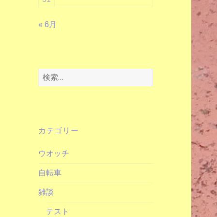
« 6月
検
索:
カテゴリー
ウオッチ
自転車
雑談
テスト