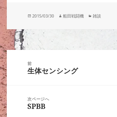
投
作
カ
2015/03/30
船田戦闘機
雑談
稿
成
テ
日:
者
ゴ
リ
ー
投
稿
前
生体センシング
ナ
前
ビ
の
ゲ
投
ー
稿:
次ページへ
シ
SPBB
次
ョ
の