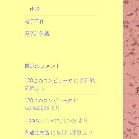
速報
電子工作
電子計算機
最近のコメント
128台のコンピュータ
に
船田戦
闘機
より
128台のコンピュータ
に
xantia9293
より
Library
に
いけだてつお
より
永遠に未熟
に
船田戦闘機
より