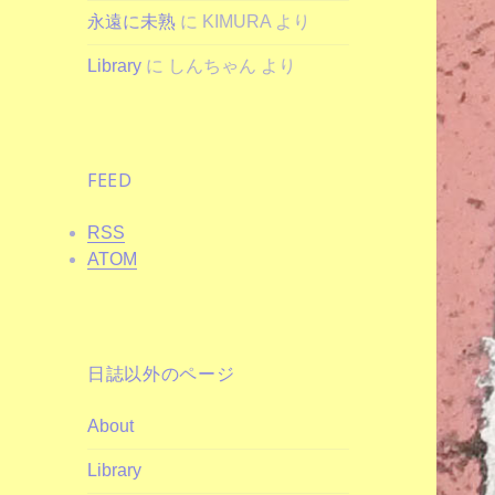
永遠に未熟
に
KIMURA
より
Library
に
しんちゃん
より
FEED
RSS
ATOM
日誌以外のページ
About
Library