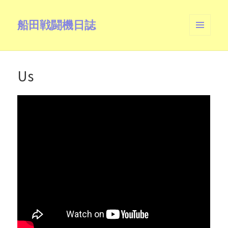
船田戦闘機日誌
メニュ
ーとウ
ィジェ
ット
Us