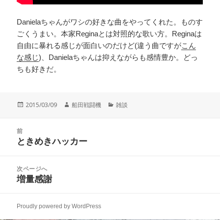
Danielaちゃんがワシの好きな曲をやってくれた。ものす
ごくうまい。本家Reginaとは対照的な歌い方。Reginaは
自由に暴れる感じが面白いのだけど(違う曲ですが
こん
な感じ
)、Danielaちゃんは抑えながらも感情豊か。どっ
ちも好きだ。
投
作
カ
2015/03/09
船田戦闘機
雑談
稿
成
テ
日:
者
ゴ
投
リ
前
稿
ときめきハッカー
ー
前
ナ
の
ビ
投
次ページへ
ゲ
稿:
増量感謝
次
ー
の
シ
投
ョ
Proudly powered by WordPress
稿:
ン