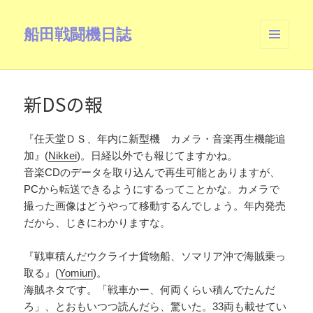
船田戦闘機日誌
メニュ
ーとウ
ィジェ
ット
新DSの報
『任天堂ＤＳ、年内に新型機 カメラ・音楽再生機能追
加』(
Nikkei
)。日経以外でも報じてますかね。
音楽CDのデータを取り込んで再生可能とありますが、
PCから転送できるようにするってことかな。カメラで
撮った画像はどうやって移動するんでしょう。年内発売
だから、じきにわかりますな。
『戦車積んだウクライナ貨物船、ソマリア沖で海賊乗っ
取る』(
Yomiuri
)。
海賊ネタです。「戦車かー、何両くらい積んでたんだ
ろ」、とおもいつつ読んだら、驚いた。33両も載せてい