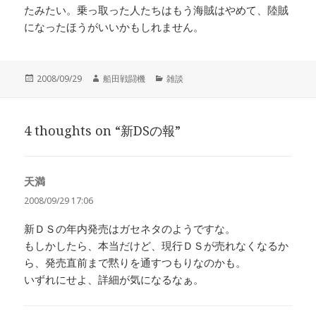
たみたい。乗っ取った人たちはもう海賊はやめて、陸賊
になったほうがいいかもしれません。
投
作
カ
2008/09/29
船田戦闘機
雑談
稿
成
テ
日:
者
ゴ
リ
4 thoughts on “新DSの報”
ー
天満
よ
り:
2008/09/29 17:06
新ＤＳの年内発売はガセネタのようですな。
もしかしたら、本当だけど、現行ＤＳが売れなくなるか
ら、発売直前まで黙りを通すつもりなのかも。
いずれにせよ、詳細が気になるなぁ。