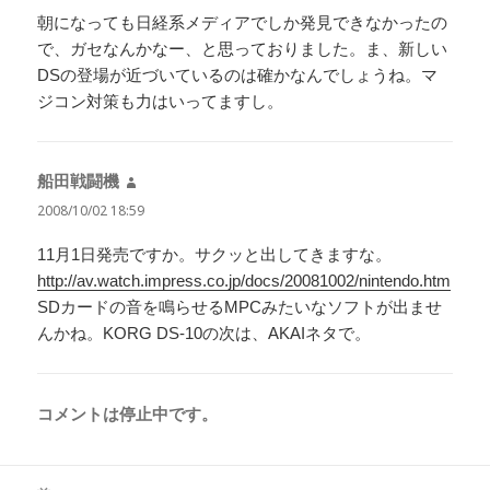
朝になっても日経系メディアでしか発見できなかったの
で、ガセなんかなー、と思っておりました。ま、新しい
DSの登場が近づいているのは確かなんでしょうね。マ
ジコン対策も力はいってますし。
船田戦闘機
よ
り:
2008/10/02 18:59
11月1日発売ですか。サクッと出してきますな。
http://av.watch.impress.co.jp/docs/20081002/nintendo.htm
SDカードの音を鳴らせるMPCみたいなソフトが出ませ
んかね。KORG DS-10の次は、AKAIネタで。
コメントは停止中です。
投