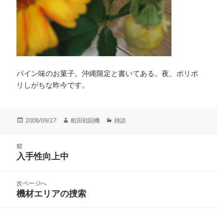
パイン味のお菓子。沖縄限定と書いてある。夜、ポリポ
リしがちな昨今です。
投
作
カ
2008/09/27
船田戦闘機
雑談
稿
成
テ
日:
者
ゴ
投
リ
前
稿
入手性向上中
ー
前
ナ
の
ビ
投
次ページへ
ゲ
稿:
機材エリアの捜索
次
ー
の
シ
投