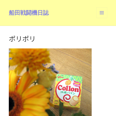
船田戦闘機日誌
メニュ
ーとウ
ィジェ
ット
ポリポリ