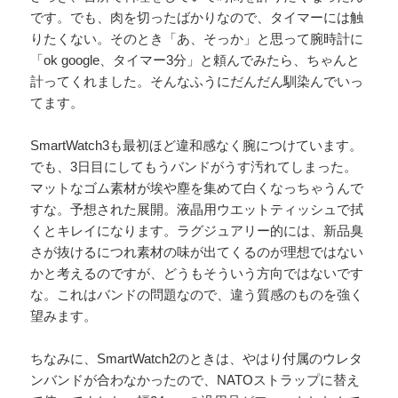
です。でも、肉を切ったばかりなので、タイマーには触
りたくない。そのとき「あ、そっか」と思って腕時計に
「ok google、タイマー3分」と頼んでみたら、ちゃんと
計ってくれました。そんなふうにだんだん馴染んでいっ
てます。
SmartWatch3も最初ほど違和感なく腕につけています。
でも、3日目にしてもうバンドがうす汚れてしまった。
マットなゴム素材が埃や塵を集めて白くなっちゃうんで
すな。予想された展開。液晶用ウエットティッシュで拭
くとキレイになります。ラグジュアリー的には、新品臭
さが抜けるにつれ素材の味が出てくるのが理想ではない
かと考えるのですが、どうもそういう方向ではないです
な。これはバンドの問題なので、違う質感のものを強く
望みます。
ちなみに、SmartWatch2のときは、やはり付属のウレタ
ンバンドが合わなかったので、NATOストラップに替え