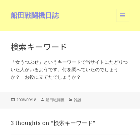
船田戦闘機日誌
メニュ
ーとウ
ィジェ
ット
検索キーワード
「女うつぶせ」というキーワードで当サイトにたどりつ
いた人がいるようです。何を調べていたのでしょう
か？ お役に立てたでしょうか？
投
作
カ
2008/09/18
船田戦闘機
雑談
稿
成
テ
日:
者
ゴ
リ
3 thoughts on “検索キーワード”
ー