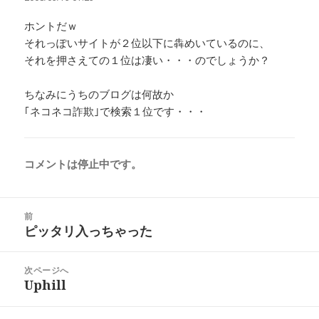
ホントだｗ
それっぽいサイトが２位以下に犇めいているのに、
それを押さえての１位は凄い・・・のでしょうか？
ちなみにうちのブログは何故か
｢ネコネコ詐欺｣で検索１位です・・・
コメントは停止中です。
投
前
稿
ピッタリ入っちゃった
前
ナ
の
ビ
投
次ページへ
ゲ
稿:
Uphill
次
ー
の
シ
投