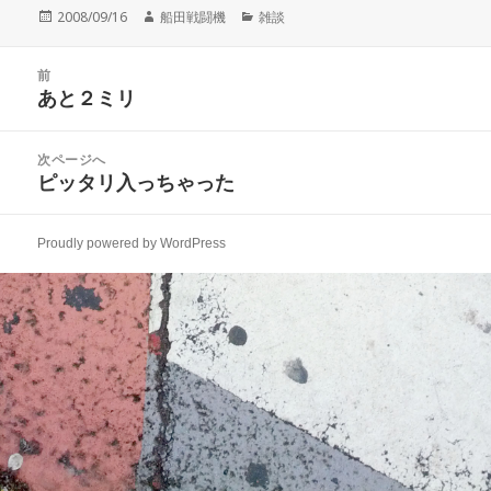
投
作
カ
2008/09/16
船田戦闘機
雑談
稿
成
テ
日:
者
ゴ
投
リ
前
稿
あと２ミリ
ー
前
ナ
の
ビ
投
次ページへ
ゲ
稿:
ピッタリ入っちゃった
次
ー
の
シ
投
ョ
Proudly powered by WordPress
稿:
ン