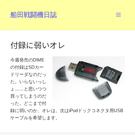
船田戦闘機日誌
メニュ
ーとウ
ィジェ
ット
付録に弱いオレ
今週発売のDIME
の付録はSDカー
ドリーダなのだっ
た。いらないっし
ょ……と思いつつ
買ってしまうのだ
った。どこまで付
録に弱いのか、オレは。次はiPodドックコネクタ用USB
ケーブルを希望します。