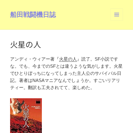
船田戦闘機日誌
メニュ
ーとウ
ィジェ
ット
火星の人
アンディ・ウィアー著『
火星の人
』読了。SF小説です
な。でも、今までのSFとは違うような気がします。火星
でひとりぼっちになってしまった主人公のサバイバル日
記。著者はNASAマニアなんでしょうか。すごいリアリ
ティー。翻訳も工夫されてて、楽しめた。