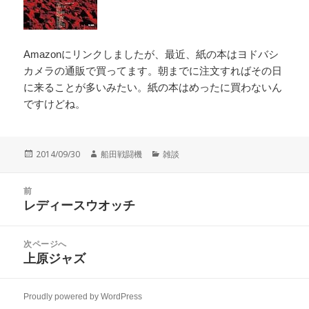
Amazonにリンクしましたが、最近、紙の本はヨドバシ
カメラの通販で買ってます。朝までに注文すればその日
に来ることが多いみたい。紙の本はめったに買わないん
ですけどね。
投
作
カ
2014/09/30
船田戦闘機
雑談
稿
成
テ
日:
者
ゴ
投
リ
前
稿
レディースウオッチ
ー
前
ナ
の
ビ
投
次ページへ
ゲ
稿:
上原ジャズ
次
ー
の
シ
投
ョ
Proudly powered by WordPress
稿: