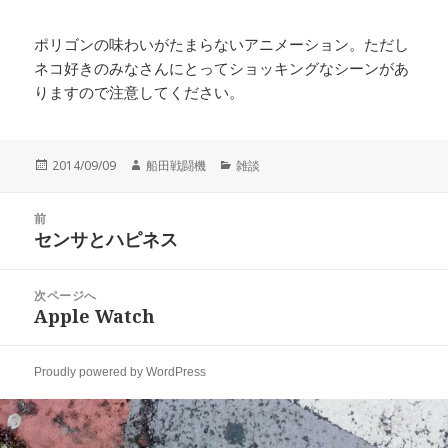
ポリゴンの味わいがたまらないアニメーション。ただし
ネコ好きのみなさんにとってショッキングなシーンがあ
りますので注意してください。
投
作
カ
2014/09/09
船田戦闘機
雑談
稿
成
テ
日:
者
ゴ
投
リ
前
稿
センサとハピネス
ー
前
ナ
の
ビ
投
次ページへ
ゲ
稿:
Apple Watch
次
ー
の
シ
投
ョ
Proudly powered by WordPress
稿:
ン