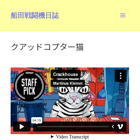
船田戦闘機日誌
メニュ
ーとウ
ィジェ
ット
クアッドコプター猫