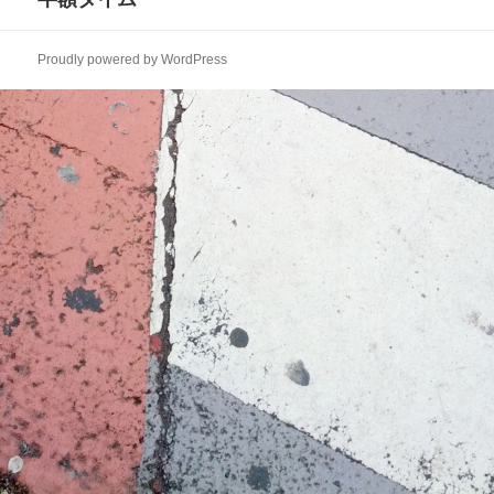
ー
の
シ
投
ョ
Proudly powered by WordPress
稿:
ン