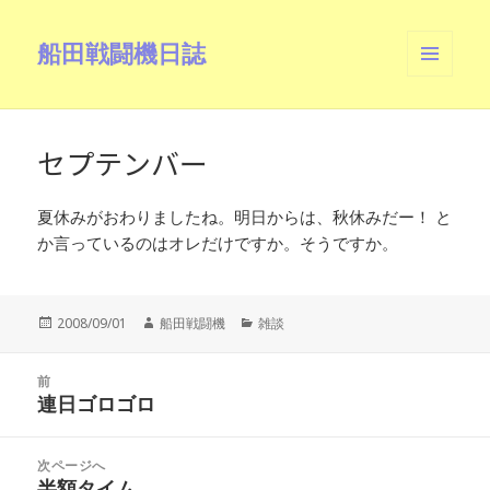
船田戦闘機日誌
メニュ
ーとウ
ィジェ
ット
セプテンバー
夏休みがおわりましたね。明日からは、秋休みだー！ と
か言っているのはオレだけですか。そうですか。
投
作
カ
2008/09/01
船田戦闘機
雑談
稿
成
テ
日:
者
ゴ
投
リ
前
稿
連日ゴロゴロ
ー
前
ナ
の
ビ
投
次ページへ
ゲ
稿:
半額タイム
次